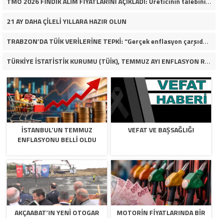
TMO 2026 FINDIK ALIM FİYATLARINI AÇIKLADI: Üreticinin talebinin çok altında
21 AY DAHA ÇİLELİ YILLARA HAZIR OLUN
TRABZON’DA TÜİK VERİLERİNE TEPKİ: “Gerçek enflasyon çarşıda, pazarda ve mutfakta yaşanıyor”
TÜRKİYE İSTATİSTİK KURUMU (TÜİK), TEMMUZ AYI ENFLASYON RAKAMLARINI AÇIKLADI
İSTANBUL’UN TEMMUZ
VEFAT VE BAŞSAĞLIĞI
ENFLASYONU BELLİ OLDU
AKÇAABAT’IN YENİ OTOGAR
MOTORİN FİYATLARINDA BİR