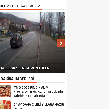
ÜLER FOTO GALERİLER
HALLEMİZDEN GÖRÜNTÜLER
MAHALLEMİZDE ÇİLEK HASATI
MAHALLE OKULUMUZ
 DAKİKA HABERLERİ
TMO 2026 FINDIK ALIM
FİYATLARINI AÇIKLADI: Üreticinin
talebinin çok altında
21 AY DAHA ÇİLELİ YILLARA HAZIR
OLUN