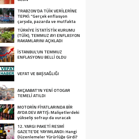
TRABZON’DA TÜİK VERİLERİNE
TEPKİ: “Gerçek enflasyon
çarşıda, pazarda ve mutfakta
yaşanıyor”
TÜRKİYE İSTATİSTİK KURUMU
(TÜİK), TEMMUZ AYI ENFLASYON
RAKAMLARINI AÇIKLADI
İSTANBUL’UN TEMMUZ
ENFLASYONU BELLİ OLDU
VEFAT VE BAŞSAĞLIĞI
AKÇAABAT’IN YENİ OTOGAR
TEMELİ ATILDI
MOTORİN FİYATLARINDA BİR
AYDA DEV ARTIŞ: Maliyetlerdeki
yükseliş sofrayı da vuracak
12. YARGI PAKETİ RESMİ
GAZETE’DE YAYIMLANDI: Hangi
Düzenlemeler Yürürlüğe Girdi?