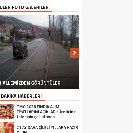
ÜLER FOTO GALERİLER
HALLEMİZDEN GÖRÜNTÜLER
MAHALLEMİZDE ÇİLEK HASATI
MAHALLE OKULUMUZ
 DAKİKA HABERLERİ
TMO 2026 FINDIK ALIM
FİYATLARINI AÇIKLADI: Üreticinin
talebinin çok altında
21 AY DAHA ÇİLELİ YILLARA HAZIR
OLUN