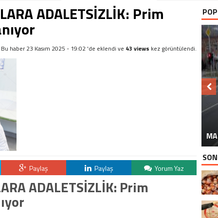
LARA ADALETSİZLİK: Prim
POP
anıyor
Bu haber 23 Kasım 2025 - 19:02 'de eklendi ve
43 views
kez görüntülendi.
MA
SON
Paylaş
Paylaş
Yorum Yaz
ARA ADALETSİZLİK: Prim
nıyor