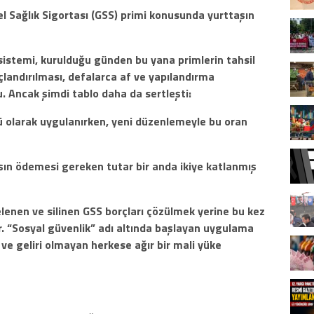
el Sağlık Sigortası (GSS) primi konusunda yurttaşın
sistemi, kurulduğu günden bu yana primlerin tahsil
çlandırılması, defalarca af ve yapılandırma
u. Ancak şimdi tablo daha da sertleşti:
3’ü olarak uygulanırken, yeni düzenlemeyle bu oran
aşın ödemesi gereken tutar bir anda ikiye katlanmış
elenen ve silinen GSS borçları çözülmek yerine bu kez
or. “Sosyal güvenlik” adı altında başlayan uygulama
e ve geliri olmayan herkese ağır bir mali yüke