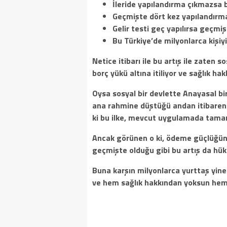
İleride yapılandırma çıkmazsa 
Geçmişte dört kez yapılandırma 
Gelir testi geç yapılırsa geçmi
Bu Türkiye’de milyonlarca kişiy
Netice itibarı ile bu artış ile zaten
borç yükü altına itiliyor ve sağlık h
Oysa sosyal bir devlette Anayasal bi
ana rahmine düştüğü andan itibaren d
ki bu ilke, mevcut uygulamada tamam
Ancak görünen o ki, ödeme güçlüğünd
geçmişte olduğu gibi bu artış da hü
Buna karşın milyonlarca yurttaş yin
ve hem sağlık hakkından yoksun hem