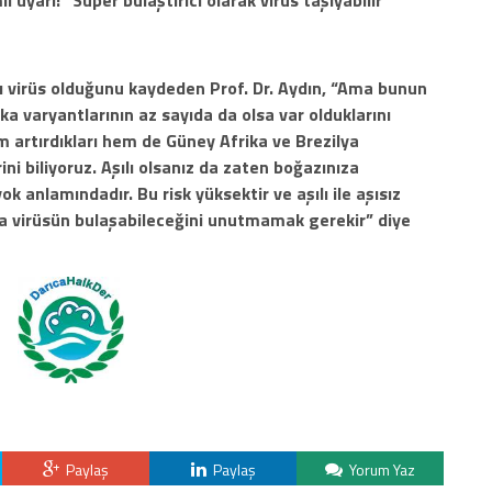
li uyarı! “Süper bulaştırıcı olarak virüs taşıyabilir”
tı virüs olduğunu kaydeden Prof. Dr. Aydın, “Ama bunun
a varyantlarının az sayıda da olsa var olduklarını
hem artırdıkları hem de Güney Afrika ve Brezilya
ini biliyoruz. Aşılı olsanız da zaten boğazınıza
k anlamındadır. Bu risk yüksektir ve aşılı ile aşısız
da virüsün bulaşabileceğini unutmamak gerekir” diye
Paylaş
Paylaş
Yorum Yaz