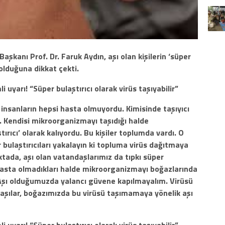
Başkanı Prof. Dr. Faruk Aydın, aşı olan kişilerin ‘süper
 olduğuna dikkat çekti.
li uyarı! “Süper bulaştırıcı olarak virüs taşıyabilir”
 insanların hepsi hasta olmuyordu. Kimisinde taşıyıcı
du. Kendisi mikroorganizmayı taşıdığı halde
rıcı’ olarak kalıyordu. Bu kişiler toplumda vardı. O
r bulaştırıcıları yakalayın ki topluma virüs dağıtmaya
tada, aşı olan vatandaşlarımız da tıpkı süper
 hasta olmadıkları halde mikroorganizmayı boğazlarında
r. Aşı olduğumuzda yalancı güvene kapılmayalım. Virüsü
an aşılar, boğazımızda bu virüsü taşımamaya yönelik aşı