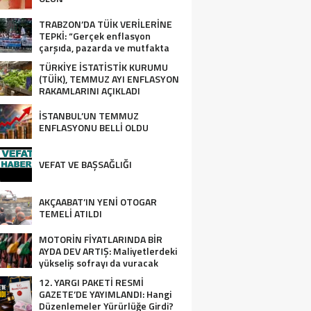
TRABZON’DA TÜİK VERİLERİNE
TEPKİ: “Gerçek enflasyon
çarşıda, pazarda ve mutfakta
yaşanıyor”
TÜRKİYE İSTATİSTİK KURUMU
(TÜİK), TEMMUZ AYI ENFLASYON
RAKAMLARINI AÇIKLADI
İSTANBUL’UN TEMMUZ
ENFLASYONU BELLİ OLDU
VEFAT VE BAŞSAĞLIĞI
AKÇAABAT’IN YENİ OTOGAR
TEMELİ ATILDI
MOTORİN FİYATLARINDA BİR
AYDA DEV ARTIŞ: Maliyetlerdeki
yükseliş sofrayı da vuracak
12. YARGI PAKETİ RESMİ
GAZETE’DE YAYIMLANDI: Hangi
Düzenlemeler Yürürlüğe Girdi?