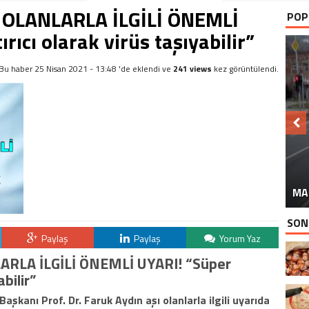
 OLANLARLA İLGİLİ ÖNEMLİ
POP
rıcı olarak virüs taşıyabilir”
Bu haber 25 Nisan 2021 - 13:48 'de eklendi ve
241 views
kez görüntülendi.
MA
SON
Paylaş
Paylaş
Yorum Yaz
RLA İLGİLİ ÖNEMLİ UYARI! “Süper
abilir”
Başkanı Prof. Dr. Faruk Aydın aşı olanlarla ilgili uyarıda