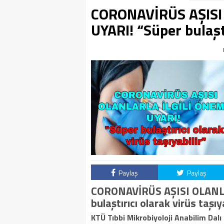
CORONAVİRÜS AŞISI
UYARI! “Süper bulaştı
Paylaş
Paylaş
CORONAVİRÜS AŞISI OLANLA
bulaştırıcı olarak virüs taşıy
KTÜ Tıbbi Mikrobiyoloji Anabilim Dalı 