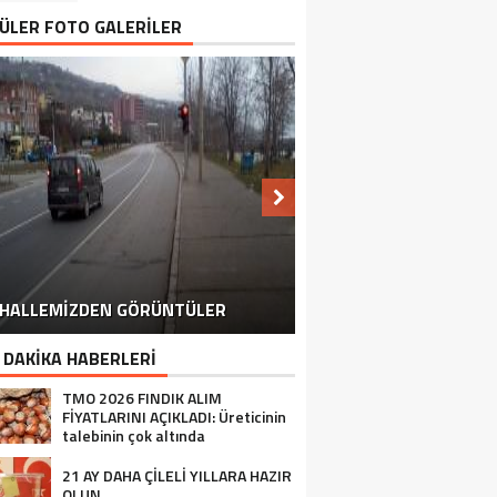
ÜLER FOTO GALERİLER
HALLEMİZDEN GÖRÜNTÜLER
MAHALLEMİZDE ÇİLEK HASATI
MAHALLE OKULUMUZ
 DAKİKA HABERLERİ
TMO 2026 FINDIK ALIM
FİYATLARINI AÇIKLADI: Üreticinin
talebinin çok altında
21 AY DAHA ÇİLELİ YILLARA HAZIR
OLUN