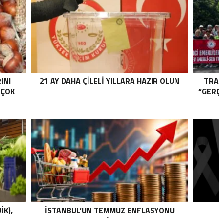
INI
21 AY DAHA ÇİLELİ YILLARA HAZIR OLUN
TRA
 ÇOK
“GER
İK),
İSTANBUL’UN TEMMUZ ENFLASYONU