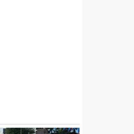
1 AY DAHA ÇİLELİ YILLARA HAZIR OLUN