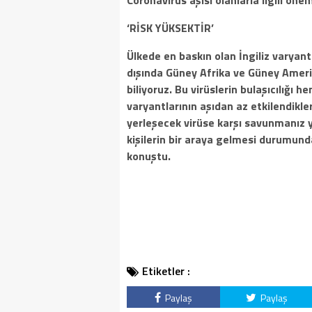
Coronavirüs aşısı olanlarla ilgili önem
‘RİSK YÜKSEKTİR’
Ülkede en baskın olan İngiliz varyan
dışında Güney Afrika ve Güney Amerik
biliyoruz. Bu virüslerin bulaşıcılığı 
varyantlarının aşıdan az etkilendikler
yerleşecek virüse karşı savunmanız yo
kişilerin bir araya gelmesi durumun
konuştu.
Etiketler :
Paylaş
Paylaş