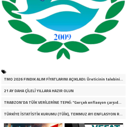
TMO 2026 FINDIK ALIM FİYATLARINI AÇIKLADI: Üreticinin talebinin çok altında
21 AY DAHA ÇİLELİ YILLARA HAZIR OLUN
TRABZON’DA TÜİK VERİLERİNE TEPKİ: “Gerçek enflasyon çarşıda, pazarda ve mutfakta yaşanıyor”
TÜRKİYE İSTATİSTİK KURUMU (TÜİK), TEMMUZ AYI ENFLASYON RAKAMLARINI AÇIKLADI