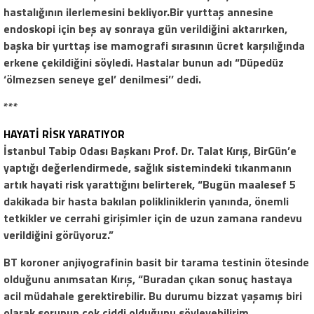
hastalığının ilerlemesini bekliyor.Bir yurttaş annesine
endoskopi için beş ay sonraya gün verildiğini aktarırken,
başka bir yurttaş ise mamografi sırasının ücret karşılığında
erkene çekildiğini söyledi. Hastalar bunun adı “Düpedüz
‘ölmezsen seneye gel’ denilmesi’’ dedi.
***
HAYATİ RİSK YARATIYOR
İstanbul Tabip Odası Başkanı Prof. Dr. Talat Kırış, BirGün’e
yaptığı değerlendirmede, sağlık sistemindeki tıkanmanın
artık hayati risk yarattığını belirterek, “Bugün maalesef 5
dakikada bir hasta bakılan polikliniklerin yanında, önemli
tetkikler ve cerrahi girişimler için de uzun zamana randevu
verildiğini görüyoruz.”
BT koroner anjiyografinin basit bir tarama testinin ötesinde
olduğunu anımsatan Kırış, “Buradan çıkan sonuç hastaya
acil müdahale gerektirebilir. Bu durumu bizzat yaşamış biri
olarak sorunun çok ciddi olduğunu söyleyebilirim.