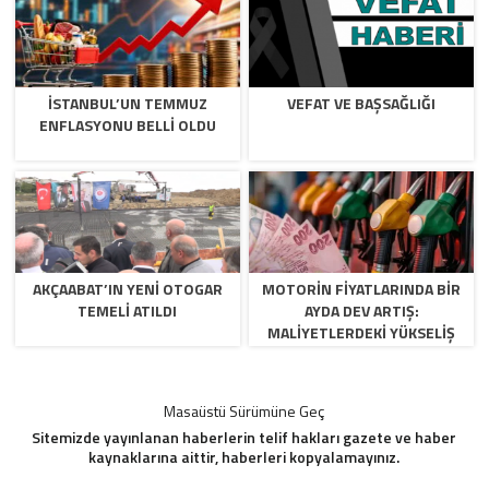
İSTANBUL’UN TEMMUZ
VEFAT VE BAŞSAĞLIĞI
ENFLASYONU BELLİ OLDU
AKÇAABAT’IN YENİ OTOGAR
MOTORİN FİYATLARINDA BİR
TEMELİ ATILDI
AYDA DEV ARTIŞ:
MALIYETLERDEKI YÜKSELIŞ
SOFRAYI DA VURACAK
Masaüstü Sürümüne Geç
Sitemizde yayınlanan haberlerin telif hakları gazete ve haber
kaynaklarına aittir, haberleri kopyalamayınız.