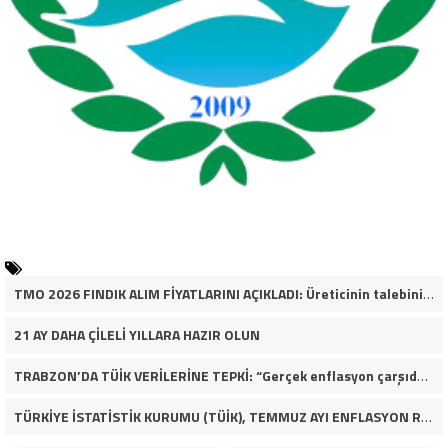
TMO 2026 FINDIK ALIM FİYATLARINI AÇIKLADI: Üreticinin talebinin çok altında
21 AY DAHA ÇİLELİ YILLARA HAZIR OLUN
TRABZON’DA TÜİK VERİLERİNE TEPKİ: “Gerçek enflasyon çarşıda, pazarda ve mutfakta yaşanıyor”
TÜRKİYE İSTATİSTİK KURUMU (TÜİK), TEMMUZ AYI ENFLASYON RAKAMLARINI AÇIKLADI