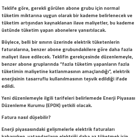
Teklife göre, gerekli görülen abone grubu için normal
tüketim miktarına uygun olarak bir kademe belirlenecek ve
tüketim artışından kaynaklanan ilave maliyetler, bu kademe
üstünde tüketim yapan abonelere yansıtılacak.
Böylece, belli bir sınırın üzerinde elektrik tüketenlerin
faturalarına, benzer abone grubundakilere göre daha fazla
maliyet ilave edilecek. Teklifin gerekçesinde düzenlemeyle,
benzer abone gruplarında “fazla tüketim yapanların fazla
tüketimin maliyetine katlanmasının amaçlandığı”, elektrik
enerjisinin tasarruflu kullanılmasının teşvik edildiği ifade
edildi.
Yeni düzenlemeyle ilgili tarifeleri belirlemede Enerji Piyasası
Düzenleme Kurumu (EPDK) yetkili olacak.
Fatura nasıl düşebilir?
Enerji piyasasındaki gelişmelerle elektrik faturaları
kabarırken, vatandaşların elektriği daha az tüketmek için