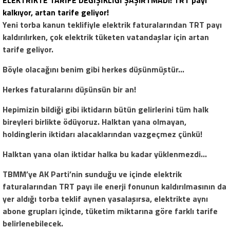
ELEKTRİKTE TARİFE DEĞİŞİKLİĞİ ŞAŞIRTMADI! TRT payı
kalkıyor, artan tarife geliyor!
Yeni torba kanun teklifiyle elektrik faturalarından TRT payı
kaldırılırken, çok elektrik tüketen vatandaşlar için artan
tarife geliyor.
Böyle olacağını benim gibi herkes düşünmüştür…
Herkes faturalarını düşünsün bir an!
Hepimizin bildiği gibi iktidarın bütün gelirlerini tüm halk
bireyleri birlikte ödüyoruz. Halktan yana olmayan,
holdinglerin iktidarı alacaklarından vazgeçmez çünkü!
Halktan yana olan iktidar halka bu kadar yüklenmezdi…
TBMM’ye AK Parti’nin sunduğu ve içinde elektrik
faturalarından TRT payı ile enerji fonunun kaldırılmasının da
yer aldığı torba teklif aynen yasalaşırsa, elektrikte aynı
abone grupları içinde, tüketim miktarına göre farklı tarife
belirlenebilecek.