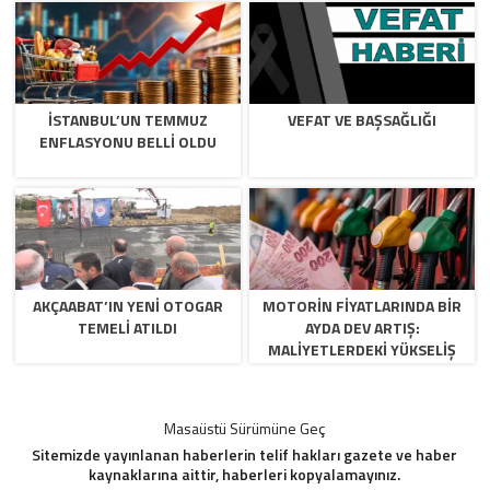
İSTANBUL’UN TEMMUZ
VEFAT VE BAŞSAĞLIĞI
ENFLASYONU BELLİ OLDU
AKÇAABAT’IN YENİ OTOGAR
MOTORİN FİYATLARINDA BİR
TEMELİ ATILDI
AYDA DEV ARTIŞ:
MALIYETLERDEKI YÜKSELIŞ
SOFRAYI DA VURACAK
Masaüstü Sürümüne Geç
Sitemizde yayınlanan haberlerin telif hakları gazete ve haber
kaynaklarına aittir, haberleri kopyalamayınız.