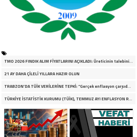
TMO 2026 FINDIK ALIM FİYATLARINI AÇIKLADI: Üreticinin talebinin çok altında
21 AY DAHA ÇİLELİ YILLARA HAZIR OLUN
TRABZON’DA TÜİK VERİLERİNE TEPKİ: “Gerçek enflasyon çarşıda, pazarda ve mutfakta yaşanıyor”
TÜRKİYE İSTATİSTİK KURUMU (TÜİK), TEMMUZ AYI ENFLASYON RAKAMLARINI AÇIKLADI