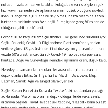
nüfusun fazla olması ve kulaktan kulağa bazı yanlış bilgilerin çok
hızlı yayılması nedeniyle aşılama oranının düşük olduğunu söyledi.
İlhan, “Gençlerde algı ‘Bana bir şey olmaz, hasta olsam da zaten
kurtarırım’ şeklinde ama öyle değil. Süreç içinde genç ölümlerin de
olduğuna şahit olduk” dedi.
Coronavirüse karşı aşılama çalışmaları, ülke genelinde sürdürülüyor.
Sağlık Bakanlığı Covid-19 Bilgilendirme Platformu’nda yer alan
verilere göre, 18 yaş üstünde 1’inci doz aşısını yaptıranların oranı,
yüzde 60’a ulaştı ancak Günlük Covid-19 Tablosu’nda paylaşılan
haritada Doğu ve Güneydoğu illerindeki aşılanma oranı, düşük kaldı.
Neredeyse tamamı kırmızı olan iller arasında aşılama oranı en
düşük olanlar; Bitlis, Siirt, Şanlıurfa, Mardin, Diyarbakır, Muş,
Batman, Şırnak, Ağrı ve Bingöl olarak yer aldı.
Sağlık Bakanı Fahrettin Koca da Twitter’daki hesabından yaptığı
açıklamada, “Aşı olma oranının düşük olduğu illerde vaka sayıları
artmaya başladı. Hayat ilelebet sıkı tedbirle, ‘Hastalık bana bulaştı
bulaşacak’ endişesiyle sürmez. Randevu alıp aşımızı olalım”