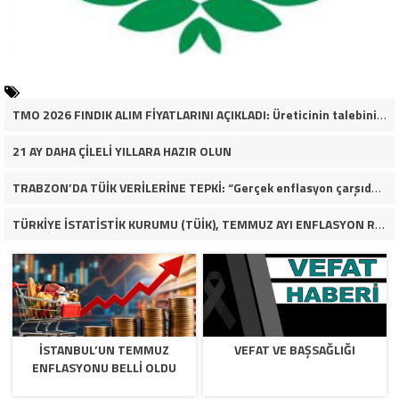
TMO 2026 FINDIK ALIM FİYATLARINI AÇIKLADI: Üreticinin talebinin çok altında
21 AY DAHA ÇİLELİ YILLARA HAZIR OLUN
TRABZON’DA TÜİK VERİLERİNE TEPKİ: “Gerçek enflasyon çarşıda, pazarda ve mutfakta yaşanıyor”
TÜRKİYE İSTATİSTİK KURUMU (TÜİK), TEMMUZ AYI ENFLASYON RAKAMLARINI AÇIKLADI
İSTANBUL’UN TEMMUZ
VEFAT VE BAŞSAĞLIĞI
ENFLASYONU BELLİ OLDU