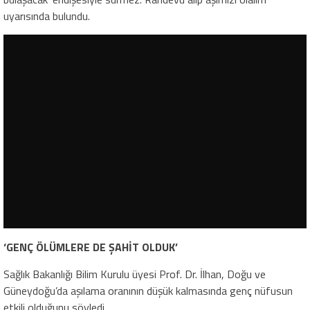
uyarısında bulundu.
‘GENÇ ÖLÜMLERE DE ŞAHİT OLDUK’
Sağlık Bakanlığı Bilim Kurulu üyesi Prof. Dr. İlhan, Doğu ve
Güneydoğu’da aşılama oranının düşük kalmasında genç nüfusun
etkili olduğunu söyledi.