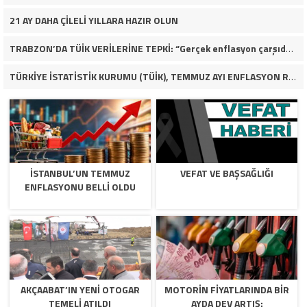
21 AY DAHA ÇİLELİ YILLARA HAZIR OLUN
TRABZON’DA TÜİK VERİLERİNE TEPKİ: “Gerçek enflasyon çarşıda, pazarda ve mutfakta yaşanıyor”
TÜRKİYE İSTATİSTİK KURUMU (TÜİK), TEMMUZ AYI ENFLASYON RAKAMLARINI AÇIKLADI
İSTANBUL’UN TEMMUZ
VEFAT VE BAŞSAĞLIĞI
ENFLASYONU BELLİ OLDU
AKÇAABAT’IN YENİ OTOGAR
MOTORİN FİYATLARINDA BİR
TEMELİ ATILDI
AYDA DEV ARTIŞ: