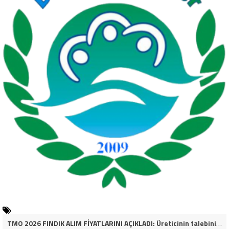
TMO 2026 FINDIK ALIM FİYATLARINI AÇIKLADI: Üreticinin talebinin çok altında