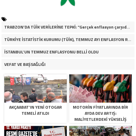
TRABZON’DA TÜİK VERİLERİNE TEPKİ: “Gerçek enflasyon çarşıda, pazarda ve mutfakta yaşanıyor”
TÜRKİYE İSTATİSTİK KURUMU (TÜİK), TEMMUZ AYI ENFLASYON RAKAMLARINI AÇIKLADI
İSTANBUL’UN TEMMUZ ENFLASYONU BELLİ OLDU
VEFAT VE BAŞSAĞLIĞI
AKÇAABAT’IN YENİ OTOGAR
MOTORİN FİYATLARINDA BİR
TEMELİ ATILDI
AYDA DEV ARTIŞ:
MALIYETLERDEKI YÜKSELIŞ
SOFRAYI DA VURACAK