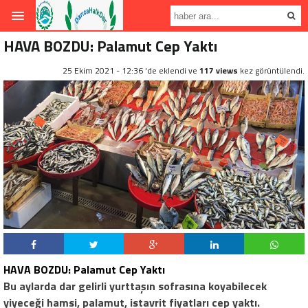
HAVA BOZDU: Palamut Cep Yaktı
25 Ekim 2021 - 12:36 'de eklendi ve
117 views
kez görüntülendi.
HAVA BOZDU: Palamut Cep Yaktı
Bu aylarda dar gelirli yurttaşın sofrasına koyabilecek
yiyeceği hamsi, palamut, istavrit fiyatları cep yaktı.